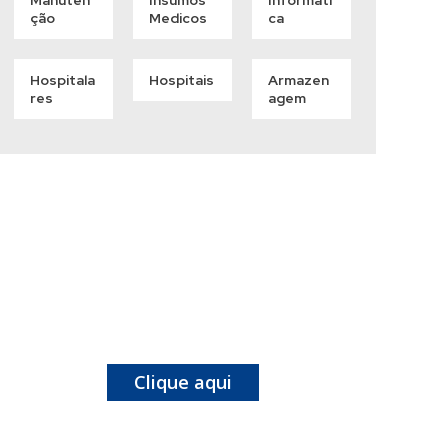
Manuten
Insumos
Informáti
Ção
Medicos
Ca
Hospitala
Hospitais
Armazen
Res
Agem
Todos os Serviços
que Você Precisa
Está Aqui
Clique aqui