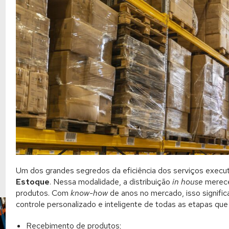
Um dos grandes segredos da eficiência dos serviços execu
Estoque
. Nessa modalidade, a distribuição
in house
merece
produtos. Com
know-how
de anos no mercado, isso signific
controle personalizado e inteligente de todas as etapas que
Recebimento de produtos;